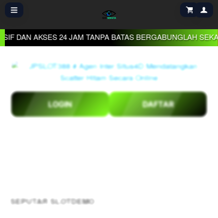
TANPA BATAS BERGABUNGLAH SEKARANG UNTUK MERASAKAN
LOGIN
DAFTAR
Show More
SEPUTAR SLOTDEMO