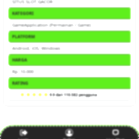
SITUS SLOT GACOR
KATEGORI
GameApplication (Permainan / Game)
PLATFORM
Android, iOS, Windows
HARGA
Rp. 10.000
RATING
9.9 dari 110.582 pengguna