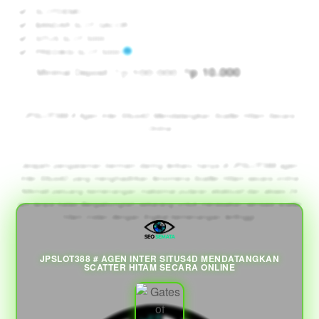
Informasi
Included:
SLOTDEMO
Seputar
Included:
BANDAR SLOT GACOR
SLOTDEMO
Included:
SITUS SLOT 5000
SELECTED
Included:
PREDIKSI SLOT 5000
88
$
p 100.000
p 10.000
Minimal Deposit
R
R
Use, by
you or
one
JPSLOT388 # Agen Inter Situs4D Mendatangkan Scatter Hitam Secara
client, in
Online
a single
end
Jelajahi pengalaman bermain daring terbaru hanya di JPSLOT388 agen
product
Inter Situs4D yang menghadirkan fenomena Scatter Hitam secara online
which
Nikmati peluang kemenangan maksimal putaran eksklusif dan akses 24
end
jam tanpa batas Bergabunglah sekarang untuk merasakan sensasi scatter
users
hitam instan dengan tingkat kemenangan tertinggi.
are not
charged
JPSLOT388 # AGEN INTER SITUS4D MENDATANGKAN
for. The
SCATTER HITAM SECARA ONLINE
total
price
includes